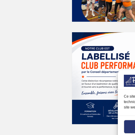
k
gram
Ce sit
techni
site we