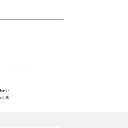
ion) :
x 50€