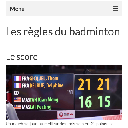
Menu
Le club
Les règles du badminton
Le badminton
Le parabadminton
Le score
S’inscrire
Horaires
Tutoriels
Compétitions
Nos événements
Espace Adhérents
Un match se joue au meilleur des trois sets en 21 points : le