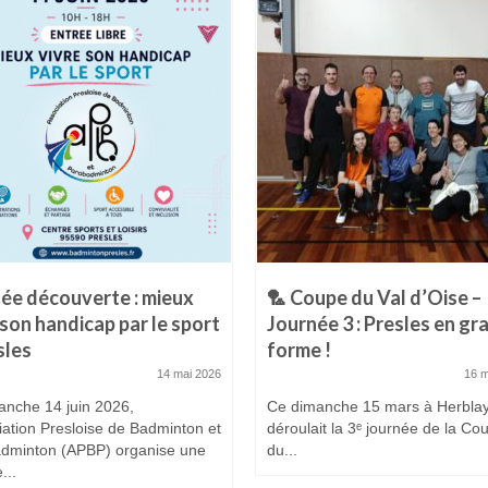
ée découverte : mieux
🏸 Coupe du Val d’Oise –
 son handicap par le sport
Journée 3 : Presles en gr
sles
forme !
14 mai 2026
16 
anche 14 juin 2026,
Ce dimanche 15 mars à Herblay
iation Presloise de Badminton et
déroulait la 3ᵉ journée de la Co
dminton (APBP) organise une
du...
...