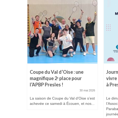
port :
Coupe du Val d’Oise : une
Journ
èves de
magnifique 2ᵉ place pour
vivre
rt &
l’APBP Presles !
à Pre
30 mai 2026
19 février 2026
La saison de Coupe du Val d’Oise s’est
Le dim
achevée ce samedi à Écouen, et nos...
l’Assoc
andisport
Paraba
t récemment
journée
...