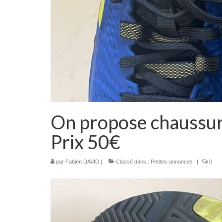
On propose chaussu
Prix 50€
par
Fabien DAVID
|
Classé dans :
Petites-annonces
|
0