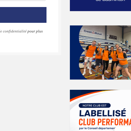
e confidentialité
pour plus
k
gram