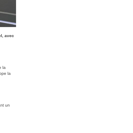
l, avec
e la
ppe la
ant un