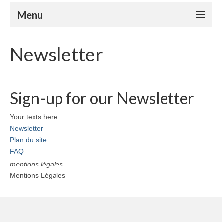
Menu
Le club
Newsletter
Le badminton
Le parabadminton
Sign-up for our Newsletter
S’inscrire
Your texts here…
Horaires
Newsletter
Plan du site
Tutoriels
FAQ
Compétitions
mentions légales
Mentions Légales
Nos événements
Espace Adhérents