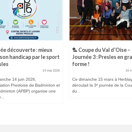
ée découverte : mieux
🏸 Coupe du Val d’Oise –
 son handicap par le sport
Journée 3 : Presles en gr
sles
forme !
14 mai 2026
16 
anche 14 juin 2026,
Ce dimanche 15 mars à Herblay
iation Presloise de Badminton et
déroulait la 3ᵉ journée de la Co
dminton (APBP) organise une
du...
...