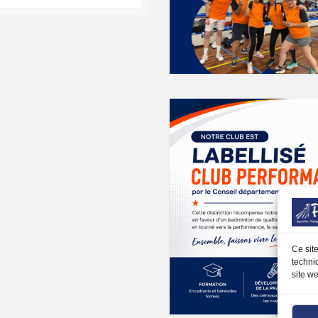
k
gram
Ce sit
techni
site we