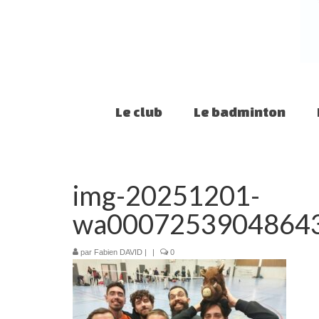
Le club
Le badminton
img-20251201-
wa0007253904864
par
Fabien DAVID
|
|
0