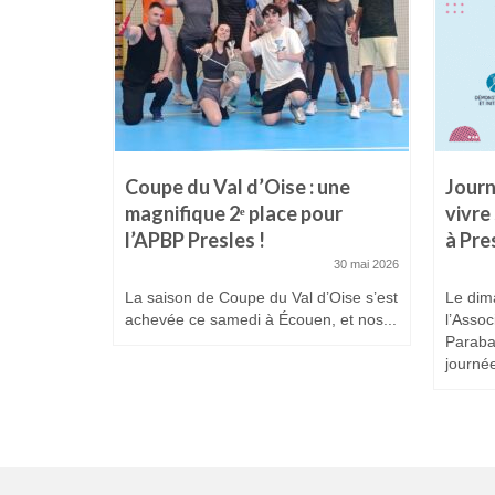
es
Coupe du Val d’Oise : une
Journ
 Prix
magnifique 2ᵉ place pour
vivre
l’APBP Presles !
à Pre
25 février 2026
30 mai 2026
La saison de Coupe du Val d’Oise s’est
Le dim
achevée ce samedi à Écouen, et nos...
l’Assoc
Paraba
journée