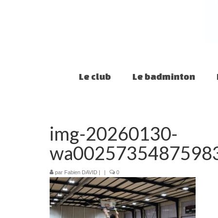
Le club
Le badminton
img-20260130-
wa0025735487598
par
Fabien DAVID
|
|
0