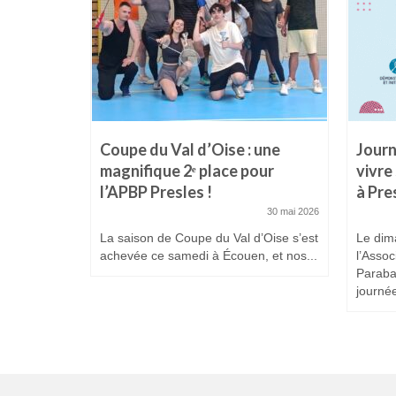
es
Coupe du Val d’Oise : une
Journ
 Prix
magnifique 2ᵉ place pour
vivre
l’APBP Presles !
à Pre
25 février 2026
30 mai 2026
La saison de Coupe du Val d’Oise s’est
Le dim
achevée ce samedi à Écouen, et nos...
l’Assoc
Paraba
journée