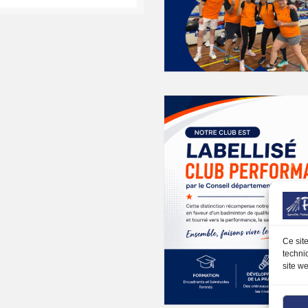
k
gram
Ce sit
techni
site we