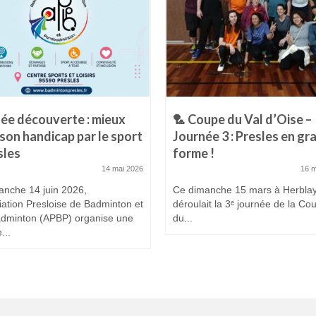
ée découverte : mieux
🏸 Coupe du Val d’Oise –
 son handicap par le sport
Journée 3 : Presles en gr
sles
forme !
14 mai 2026
16 
anche 14 juin 2026,
Ce dimanche 15 mars à Herblay
iation Presloise de Badminton et
déroulait la 3ᵉ journée de la Co
dminton (APBP) organise une
du...
...