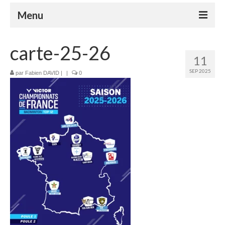
Menu
Le club
carte-25-26
11
Le badminton
SEP 2025
par
Fabien DAVID
|
|
0
Le parabadminton
S’inscrire
Horaires
Tutoriels
Compétitions
Nos événements
Espace Adhérents