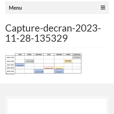
Menu
Le club
Capture-decran-2023-
Le badminton
11-28-135329
Le parabadminton
S’inscrire
Horaires
Tutoriels
Compétitions
Nos événements
Espace Adhérents