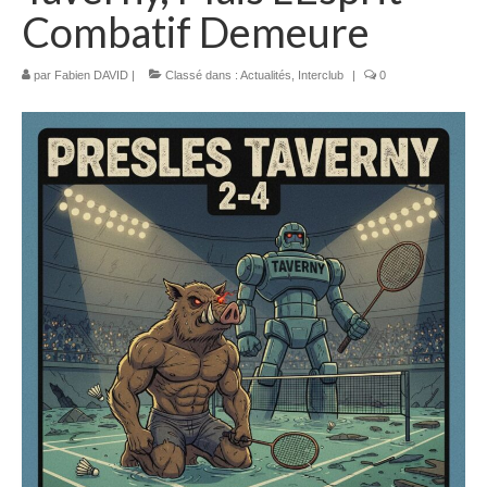
Combatif Demeure
par
Fabien DAVID
|
Classé dans :
Actualités
,
Interclub
|
0