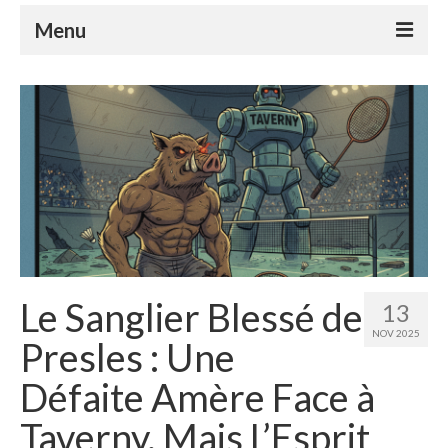
Menu
Le club
Le badminton
Le parabadminton
S’inscrire
Horaires
Tutoriels
Le Sanglier Blessé de
13
Compétitions
NOV 2025
Presles : Une
Nos événements
Défaite Amère Face à
Espace Adhérents
Taverny, Mais L’Esprit