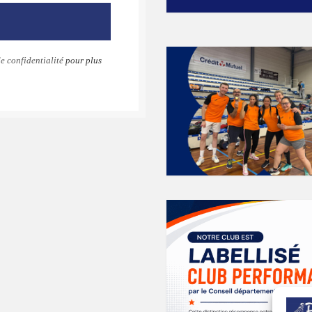
e confidentialité
pour plus
k
gram