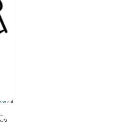
ton
qui
La
orld