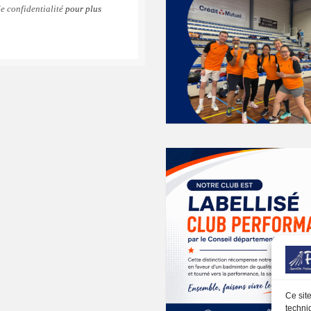
e confidentialité
pour plus
k
gram
Ce sit
techni