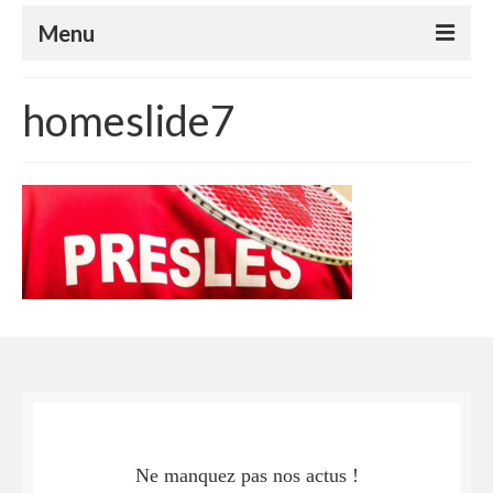
Menu
Le club
homeslide7
Le badminton
Le parabadminton
S’inscrire
Horaires
Tutoriels
Compétitions
Nos événements
Espace Adhérents
Ne manquez pas nos actus !