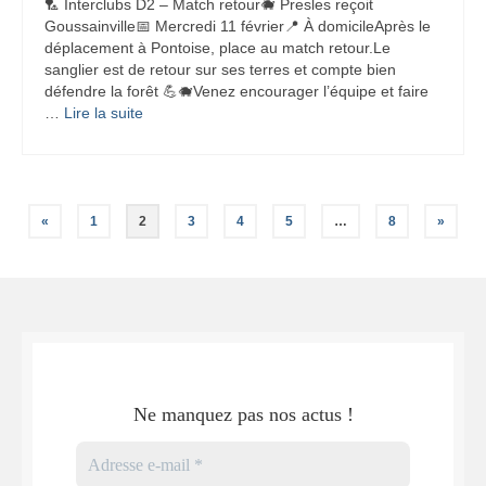
🏸 Interclubs D2 – Match retour🐗 Presles reçoit
Goussainville📅 Mercredi 11 février📍 À domicileAprès le
déplacement à Pontoise, place au match retour.Le
sanglier est de retour sur ses terres et compte bien
défendre la forêt 💪🐗Venez encourager l’équipe et faire
…
Lire la suite­­
Pagination
«
1
2
3
4
5
…
8
»
des
publications
Ne manquez pas nos actus !