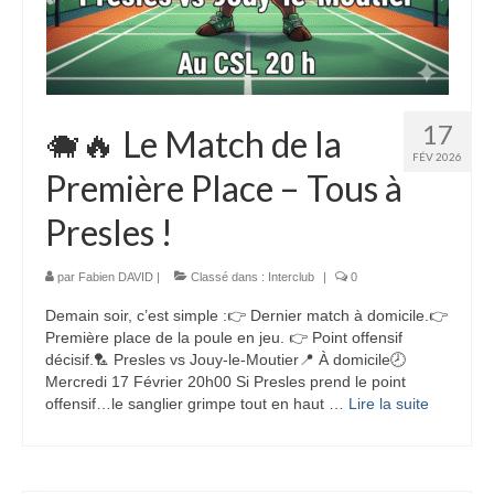
17
🐗🔥 Le Match de la
FÉV 2026
Première Place – Tous à
Presles !
par
Fabien DAVID
|
Classé dans :
Interclub
|
0
Demain soir, c’est simple :👉 Dernier match à domicile.👉
Première place de la poule en jeu. 👉 Point offensif
décisif.🏸 Presles vs Jouy-le-Moutier📍 À domicile🕗
Mercredi 17 Février 20h00 Si Presles prend le point
offensif…le sanglier grimpe tout en haut …
Lire la suite­­