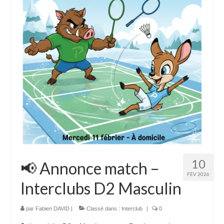
10
📢 Annonce match –
FÉV 2026
Interclubs D2 Masculin
par
Fabien DAVID
|
Classé dans :
Interclub
|
0