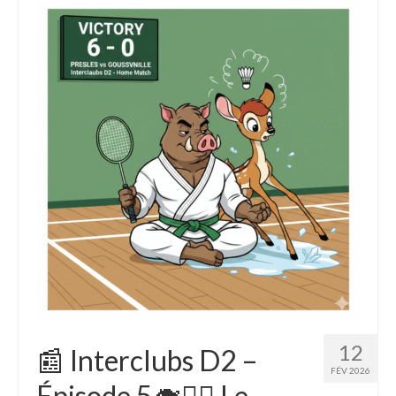
12
📰 Interclubs D2 –
FÉV 2026
Épisode 5🐗🧘‍♂️ Le