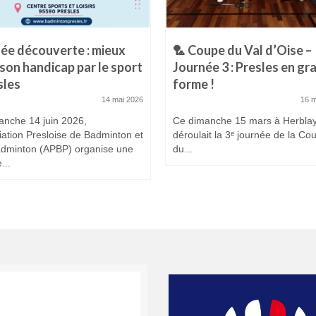
ée découverte : mieux
🏸 Coupe du Val d’Oise –
 son handicap par le sport
Journée 3 : Presles en gr
sles
forme !
14 mai 2026
16 
anche 14 juin 2026,
Ce dimanche 15 mars à Herblay
iation Presloise de Badminton et
déroulait la 3ᵉ journée de la Co
dminton (APBP) organise une
du...
...