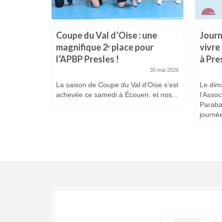
es
Coupe du Val d’Oise : une
Journ
 Prix
magnifique 2ᵉ place pour
vivre
l’APBP Presles !
à Pre
25 février 2026
30 mai 2026
La saison de Coupe du Val d’Oise s’est
Le dim
achevée ce samedi à Écouen, et nos...
l’Assoc
Paraba
journée