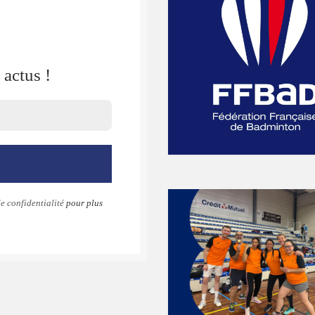
actus !
e confidentialité
pour plus
k
gram