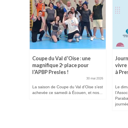
es
Coupe du Val d’Oise : une
Journ
 Prix
magnifique 2ᵉ place pour
vivre
l’APBP Presles !
à Pre
25 février 2026
30 mai 2026
La saison de Coupe du Val d’Oise s’est
Le dim
achevée ce samedi à Écouen, et nos...
l’Assoc
Paraba
journée