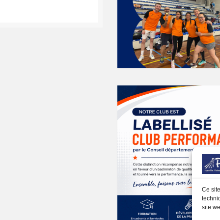
k
gram
Ce sit
techni
site we