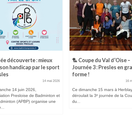
ée découverte : mieux
🏸 Coupe du Val d’Oise –
 son handicap par le sport
Journée 3 : Presles en gr
sles
forme !
14 mai 2026
16 
anche 14 juin 2026,
Ce dimanche 15 mars à Herblay
iation Presloise de Badminton et
déroulait la 3ᵉ journée de la Co
dminton (APBP) organise une
du...
...