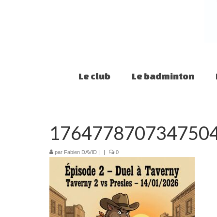
Le club
Le badminton
176477870734750
par
Fabien DAVID
|
|
0