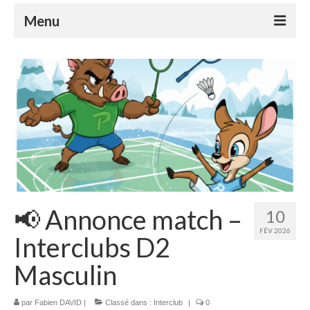
Menu
Le club
Le badminton
Le parabadminton
S’inscrire
Horaires
Tutoriels
📢 Annonce match –
10
Compétitions
FÉV 2026
Interclubs D2
Nos événements
Masculin
Espace Adhérents
par
Fabien DAVID
|
Classé dans :
Interclub
|
0