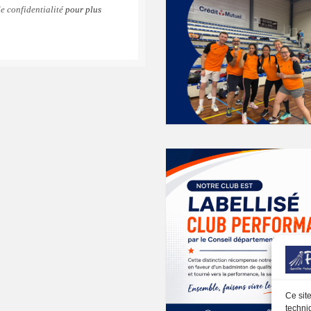
e confidentialité
pour plus
k
gram
Ce sit
techni