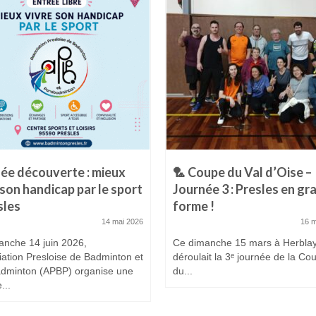
ée découverte : mieux
🏸 Coupe du Val d’Oise –
 son handicap par le sport
Journée 3 : Presles en gr
sles
forme !
14 mai 2026
16 
anche 14 juin 2026,
Ce dimanche 15 mars à Herblay
iation Presloise de Badminton et
déroulait la 3ᵉ journée de la Co
dminton (APBP) organise une
du...
...