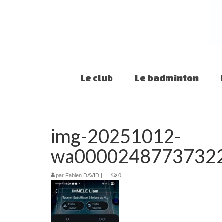
Le club
Le badminton
img-20251012-
wa0000248773732
par
Fabien DAVID
|
|
0