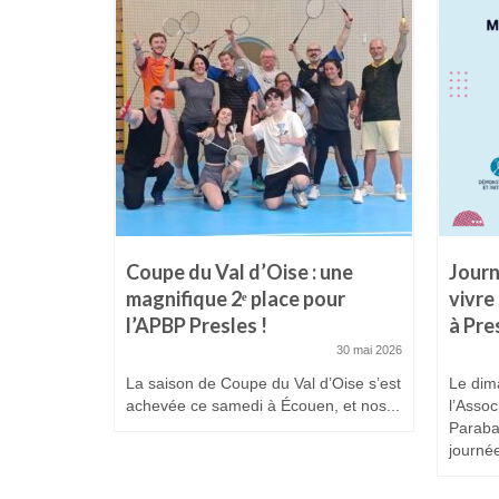
es
Coupe du Val d’Oise : une
Journ
 Prix
magnifique 2ᵉ place pour
vivre
l’APBP Presles !
à Pre
25 février 2026
30 mai 2026
La saison de Coupe du Val d’Oise s’est
Le dim
achevée ce samedi à Écouen, et nos...
l’Assoc
Paraba
journée