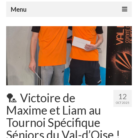
Menu
Le club
Le badminton
Le parabadminton
S’inscrire
Horaires
Tutoriels
🏸 Victoire de
12
Compétitions
OCT 2025
Maxime et Liam au
Nos événements
Tournoi Spécifique
Espace Adhérents
Séniors du Val-d’Oise !