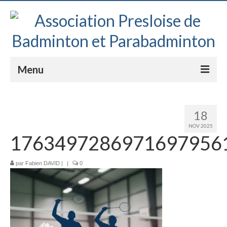
Menu
Le club
18
Le badminton
NOV 2025
1763497286971697956
Le parabadminton
S’inscrire
par
Fabien DAVID
|
|
0
Horaires
Tutoriels
Compétitions