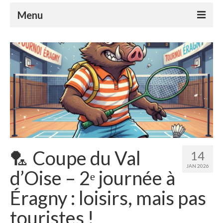
Menu
Le club
Le badminton
Le parabadminton
S’inscrire
Horaires
Tutoriels
🏸 Coupe du Val
14
Compétitions
JAN 2026
d’Oise – 2ᵉ journée à
Nos événements
Éragny : loisirs, mais pas
Espace Adhérents
touristes !