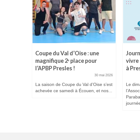
es
Coupe du Val d’Oise : une
Journ
 Prix
magnifique 2ᵉ place pour
vivre
l’APBP Presles !
à Pre
25 février 2026
30 mai 2026
La saison de Coupe du Val d’Oise s’est
Le dim
achevée ce samedi à Écouen, et nos...
l’Assoc
Paraba
journée