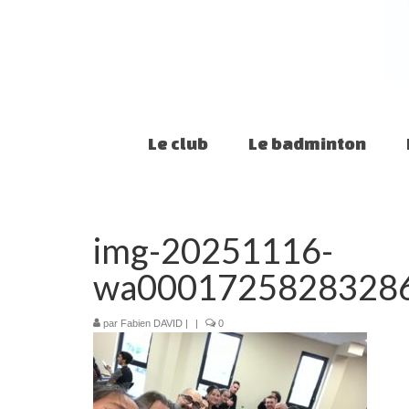
Le club
Le badminton
img-20251116-
wa0001725828328
par
Fabien DAVID
|
|
0