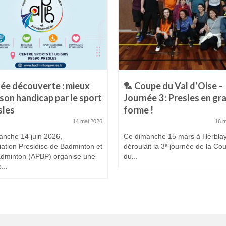
ée découverte : mieux
🏸 Coupe du Val d’Oise –
 son handicap par le sport
Journée 3 : Presles en gr
sles
forme !
14 mai 2026
16 
anche 14 juin 2026,
Ce dimanche 15 mars à Herblay
iation Presloise de Badminton et
déroulait la 3ᵉ journée de la Co
dminton (APBP) organise une
du...
...