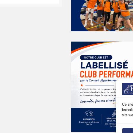
k
gram
Ce sit
techni
site we