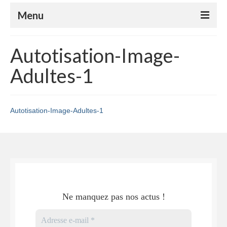
Menu
Le club
Autotisation-Image-
Le badminton
Adultes-1
Le parabadminton
S’inscrire
Autotisation-Image-Adultes-1
Horaires
Tutoriels
Compétitions
Nos événements
Ne manquez pas nos actus !
Espace Adhérents